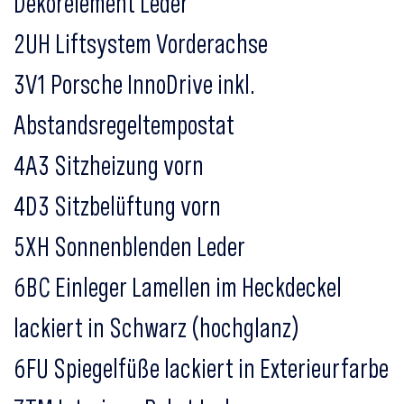
Dekorelement Leder
2UH Liftsystem Vorderachse
3V1 Porsche InnoDrive inkl.
Abstandsregeltempostat
4A3 Sitzheizung vorn
4D3 Sitzbelüftung vorn
5XH Sonnenblenden Leder
6BC Einleger Lamellen im Heckdeckel
lackiert in Schwarz (hochglanz)
6FU Spiegelfüße lackiert in Exterieurfarbe