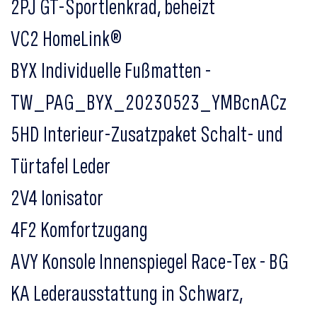
2PJ GT-Sportlenkrad, beheizt
VC2 HomeLink®
BYX Individuelle Fußmatten -
TW_PAG_BYX_20230523_YMBcnACz
5HD Interieur-Zusatzpaket Schalt- und
Türtafel Leder
2V4 Ionisator
4F2 Komfortzugang
AVY Konsole Innenspiegel Race-Tex - BG
KA Lederausstattung in Schwarz,